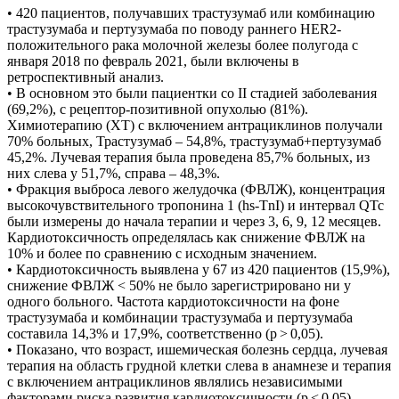
• 420 пациентов, получавших трастузумаб или комбинацию
трастузумаба и пертузумаба по поводу раннего HER2-
положительного рака молочной железы более полугода с
января 2018 по февраль 2021, были включены в
ретроспективный анализ.
• В основном это были пациентки со II стадией заболевания
(69,2%), с рецептор-позитивной опухолью (81%).
Химиотерапию (ХТ) с включением антрациклинов получали
70% больных, Трастузумаб – 54,8%, трастузумаб+пертузумаб
45,2%. Лучевая терапия была проведена 85,7% больных, из
них слева у 51,7%, справа – 48,3%.
• Фракция выброса левого желудочка (ФВЛЖ), концентрация
высокочувствительного тропонина 1 (hs-TnI) и интервал QTc
были измерены до начала терапии и через 3, 6, 9, 12 месяцев.
Кардиотоксичность определялась как снижение ФВЛЖ на
10% и более по сравнению с исходным значением.
• Кардиотоксичность выявлена у 67 из 420 пациентов (15,9%),
снижение ФВЛЖ < 50% не было зарегистрировано ни у
одного больного. Частота кардиотоксичности на фоне
трастузумаба и комбинации трастузумаба и пертузумаба
составила 14,3% и 17,9%, соответственно (p > 0,05).
• Показано, что возраст, ишемическая болезнь сердца, лучевая
терапия на область грудной клетки слева в анамнезе и терапия
с включением антрациклинов являлись независимыми
факторами риска развития кардиотоксичности (p < 0,05).