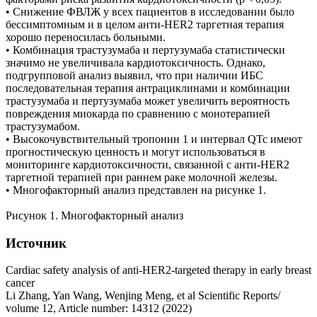
• Снижение ФВЛЖ у всех пациентов в исследовании было
бессимптомным и в целом анти-HER2 таргетная терапия
хорошо переносилась больными.
• Комбинация трастузумаба и пертузумаба статистически
значимо не увеличивала кардиотоксичность. Однако,
подгрупповой анализ выявил, что при наличии ИБС
последовательная терапия антрациклинами и комбинации
трастузумаба и пертузумаба может увеличить вероятность
повреждения миокарда по сравнению с монотерапией
трастузумабом.
• Высокочувствительный тропонин 1 и интервал QTc имеют
прогностическую ценность и могут использоваться в
мониторинге кардиотоксичности, связанной с анти-HER2
таргетной терапией при раннем раке молочной железы.
• Многофакторный анализ представлен на рисунке 1.
Рисунок 1. Многофакторный анализ
Источник
Cardiac safety analysis of anti-HER2-targeted therapy in early breast
cancer
Li Zhang, Yan Wang, Wenjing Meng, et al Scientific Reports/
volume 12, Article number: 14312 (2022)