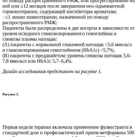
по поводу распространенного РМЖ, или прогрессирование на
ней или ≤12 месяцев после завершения нео-/адъювантной
гормонотерапии, содержащей ингибиторы ароматазы;
· ≤1 линии химиотерапии, назначенной по поводу
распространенного РМЖ;
Пациенты были распределены в две когорты в зависимости от
уровня исходного гликозилированного гемоглобина и
глюкозы плазмы натощак:
(A) пациенты с нормальной гликемией натощак <5,6 ммоль/л
и гликозилированным гемоглобином (HbA1c) <5,7%;
(B) пациенты с преддиабетом: уровень глюкозы натощак 5,6-
7,8 ммоль/л или HbA1c 5,7–6,4%.
Дизайн исследования представлен на рисунке 1.
Рисунок 1.
Первая неделя терапии включала применение фулвестранта в
стандартной дозе и профилактический прием метформина 500