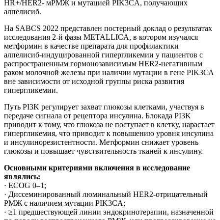
HR+/HER2- мРМЖ и мутацией PIK3CA, получающих
алпелисиб.
На SABCS 2022 представлен постерный доклад о результатах
исследования 2-й фазы METALLICA, в котором изучался
метформин в качестве препарата для профилактики
алпелисиб-индуцированной гипергликемии у пациентов с
распространенным гормонозависимым HER2-негативным
раком молочной железы при наличии мутации в гене PIK3СА
вне зависимости от исходной группы риска развития
гипергликемии.
Путь PI3K регулирует захват глюкозы клетками, участвуя в
передаче сигнала от рецептора инсулина. Блокада PI3K
приводит к тому, что глюкоза не поступает в клетку, нарастает
гипергликемия, что приводит к повышению уровня инсулина
и инсулинорезистентности. Метформин снижает уровень
глюкозы и повышает чувствительность тканей к инсулину.
Основными критериями включения в исследование
являлись:
· ECOG 0–1;
· Диссеминированный люминальный HER2-отрицательный
РМЖ с наличием мутации PIK3CA;
· ≥1 предшествующей линии эндокринотерапии, назначенной