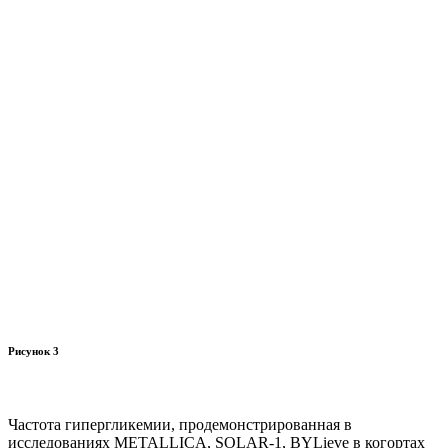
Рисунок 3
Частота гипергликемии, продемонстрированная в
исследованиях METALLICA, SOLAR-1, BYLieve в когортах