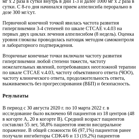
мг х 2 раза в сутки внутрь в дни 1-3 и далее 1000 мг х 2 раза в
сутки. С 8-го дня начинался прием алпелисиба перорально в
дозе 300 мг/сут.
Первичной конечной точкой явилась частота развития
гипергликемии 3-4 степеней по шкале CTCAE v.4.03 на
первых двух циклах лечения алпелисибом (8 недель). Оценка
уровня глюкозы проводилась натощак методом самоконтроля
и лабораторного подтверждения.
Вторичные конечные точки включали частоту развития
гипергликемии любой степени тяжести, частоту
нежелательных явлений, потребовавших неотложной терапии
по шкале CTCAE v.4.03, частоту объективного ответа (ЧОО),
частоту клинического ответа, продолжительность ответа,
выживаемость без прогрессирования (ВБП) и безопасность.
Результаты
В период с 30 августа 2020 г. по 10 марта 2022 г. в
исследование было включено 68 пациентов из 18 центров (48
в когорте A, 20 в когорте B). Средний возраст пациентов
составлял 55 лет, 58,8% пациентов имели висцеральное
поражение. В общей сложности 66 (97,1%) пациентов ранее
получали ингибиторы CDK4/6 и 13 (19,2%) пациентов