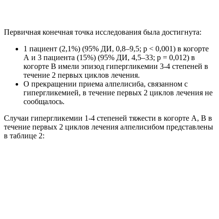
Первичная конечная точка исследования была достигнута:
1 пациент (2,1%) (95% ДИ, 0,8–9,5; p < 0,001) в когорте
А и 3 пациента (15%) (95% ДИ, 4,5–33; p = 0,012) в
когорте B имели эпизод гипергликемии 3-4 степеней в
течение 2 первых циклов лечения.
О прекращении приема алпелисиба, связанном с
гипергликемией, в течение первых 2 циклов лечения не
сообщалось.
Случаи гипергликемии 1-4 степеней тяжести в когорте А, В в
течение первых 2 циклов лечения алпелисибом представлены
в таблице 2: